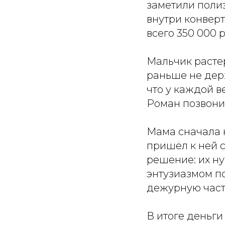
заметили поли
внутри конвер
всего 350 000 
Мальчик растер
раньше не держ
что у каждой в
Роман позвонил
Мама сначала н
пришёл к ней с
решение: их ну
энтузиазмом п
дежурную част
В итоге деньг