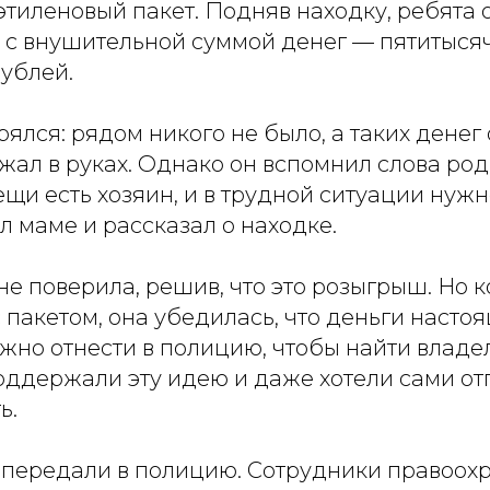
этиленовый пакет. Подняв находку, ребята
т с внушительной суммой денег — пятитыся
рублей.
ялся: рядом никого не было, а таких денег
ал в руках. Однако он вспомнил слова род
ещи есть хозяин, и в трудной ситуации нужн
 маме и рассказал о находке.
е поверила, решив, что это розыгрыш. Но к
 пакетом, она убедилась, что деньги насто
жно отнести в полицию, чтобы найти владел
оддержали эту идею и даже хотели сами от
ь.
и передали в полицию. Сотрудники правоох