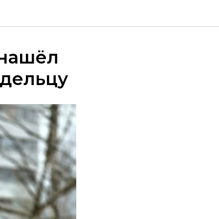
 нашёл
адельцу