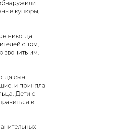
 обнаружили
чные купюры,
 он никогда
ителей о том,
о звонить им.
огда сын
ящие, и приняла
ьца. Дети с
правиться в
ранительных