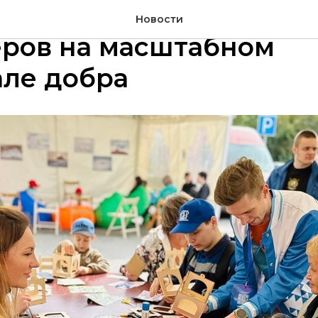
 объединил полторы т
Новости
ёров на масштабном
але добра