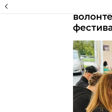
Озерск
волонт
фестив