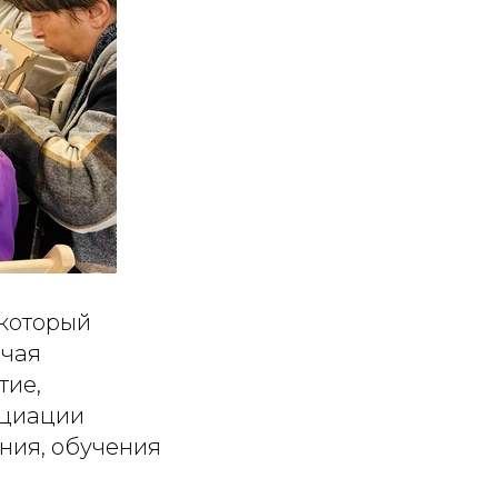
 который
ючая
тие,
оциации
ния, обучения