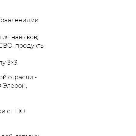
аправлениями
тия навыков;
 СВО, продукты
у 3×3.
й отрасли -
 Элерон,
ки от ПО