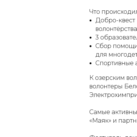
Что происходи
Добро-квест 
волонтёрства
3 образовате
Сбор помощи:
для многоде
Спортивные а
К озерским во
волонтеры Бел
Электрохимпри
Самые активны
«Маяк» и партн