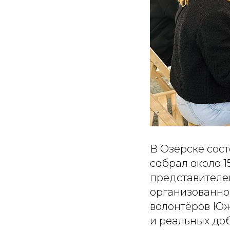
В Озерске сос
собрал около 1
представителе
организованно
волонтёров Юж
и реальных до