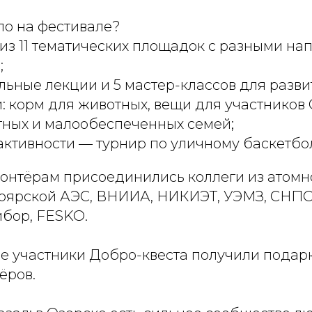
ло на фестивале?
из 11 тематических площадок с разными н
;
льные лекции и 5 мастер-классов для разви
 корм для животных, вещи для участников
тных и малообеспеченных семей;
ктивности — турнир по уличному баскетбол
лонтёрам присоединились коллеги из атомно
оярской АЭС, ВНИИА, НИКИЭТ, УЭМЗ, СНПО
бор, FESKO.
е участники Добро-квеста получили подар
ёров.