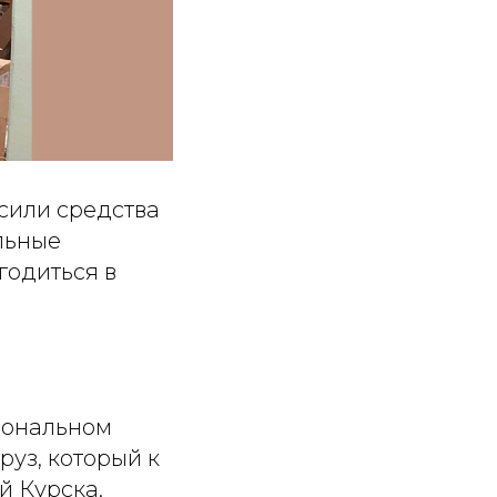
сили средства
льные
годиться в
иональном
руз, который к
й Курска.