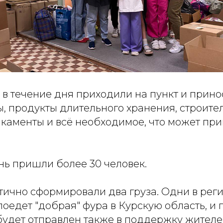
 в течение дня приходили на пункт и прино
ы, продукты длительного хранения, строите
каменты и всё необходимое, что может при
ень пришли более 30 человек.
тично сформировали два груза. Одни в рег
поедет "добрая" фура в Курскую область, и г
будет отправлен также в поддержку жителе