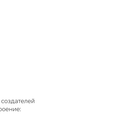
 создателей
роение: