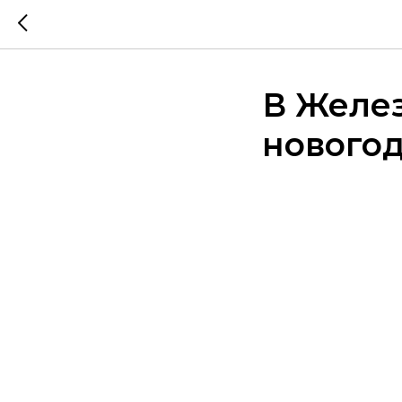
В Желез
нового