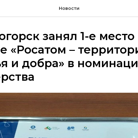
Новости
горск занял 1-е место
е «Росатом – территор
я и добра» в номинац
ёрства