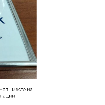
ял I место на
инации