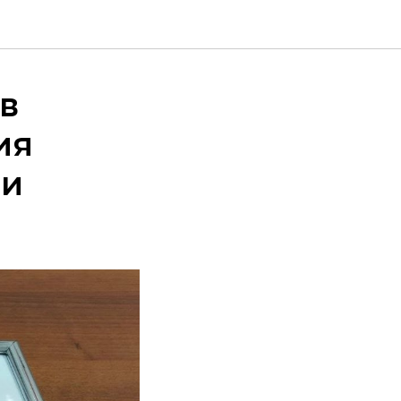
 в
ия
ии