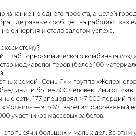
ризнание не одного проекта, а целой горо
бра, где разные сообщества работают как 
но синергия и стала залогом успеха.
у экосистему?
й штаб Горно-химического комбината созда
ство медиаволонтёров (более 100 материало
й.
етных семей «Семь Я» и группа «Железного
бъединили более 500 человек. Ими отправ
ные сети, 177 спецодеял, >7 000 порций пи
«Молния» — это 671 зарегистрированный во
 000 участников массовых забегов.
 это тысячи больших и малых дел. За этим 