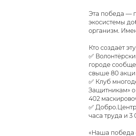
Эта победа — п
экосистемы до
организм. Имен
Кто создаёт эт
✅ Волонтёрски
городе сообще
свыше 80 акци
✅ Клуб многод
Защитникам» о
402 маскировоч
✅ Добро.Центр 
часа труда и 3
«Наша победа –