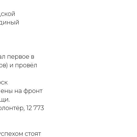
дской
единый
л первое в
в) и провёл
рск
лены на фронт
щи.
лонтёр, 12 773
успехом стоят