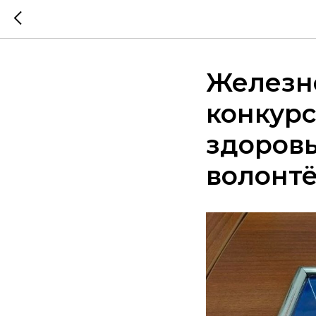
Железно
конкурс
здоровь
волонт