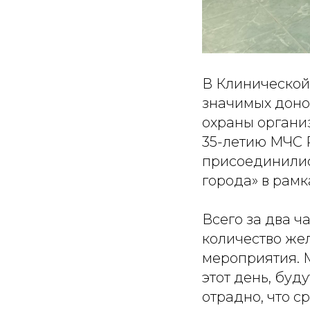
В Клинической 
значимых доно
охраны органи
35-летию МЧС 
присоединилис
города» в рам
Всего за два ч
количество же
мероприятия. М
этот день, бу
отрадно, что с