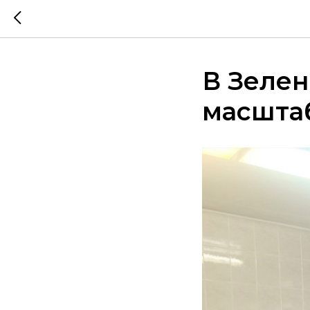
В Зелен
масшта