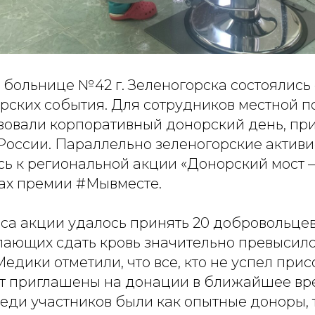
больнице №42 г. Зеленогорска состоялись 
рских события. Для сотрудников местной 
зовали корпоративный донорский день, пр
России. Параллельно зеленогорские активи
ь к региональной акции «Донорский мост 
ках премии #Мывместе.
аса акции удалось принять 20 добровольцев
лающих сдать кровь значительно превысил
едики отметили, что все, кто не успел при
дут приглашены на донации в ближайшее вр
реди участников были как опытные доноры, та