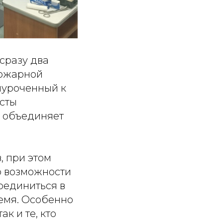
сразу два
пожарной
иуроченный к
сты
– объединяет
, при этом
о возможности
соединиться в
емя. Особенно
к и те, кто