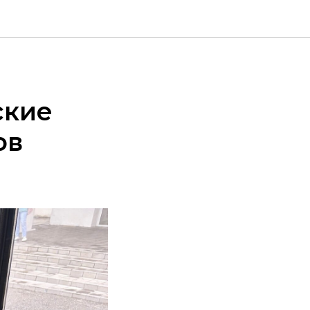
ские
ов