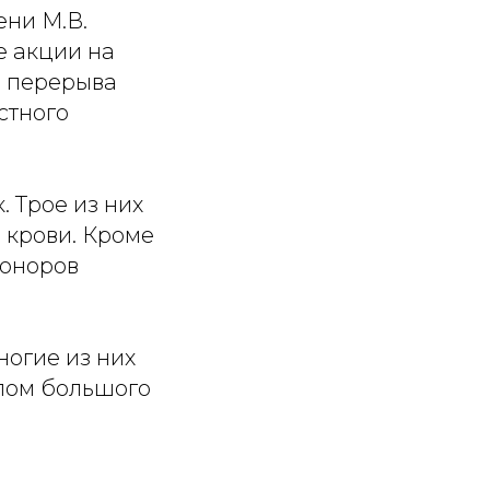
ени М.В.
е акции на
о перерыва
стного
. Трое из них
 крови. Кроме
доноров
ногие из них
алом большого