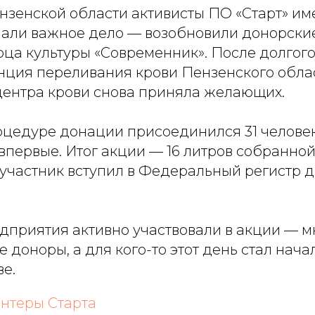
нзенской области активисты ПО «Старт» им
али важное дело — возобновили донорски
ца культуры «Современник». После долгог
нция переливания крови Пензенского обла
центра крови снова приняла желающих.
роцедуре донации присоединился 31 человек
впервые. Итог акции — 16 литров собранной
 участник вступил в Федеральный регистр 
дприятия активно участвовали в акции — м
 доноры, а для кого-то этот день стал нач
ве.
нтеры Старта