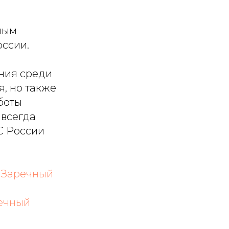
ным
ссии.
ания среди
, но также
боты
 всегда
С России
 Заречный
ечный