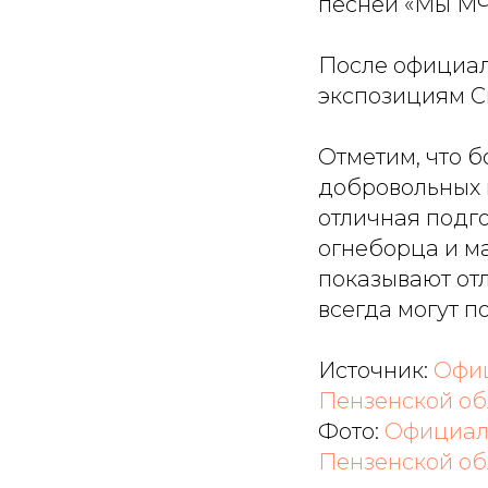
песней «Мы МЧ
После официал
экспозициям С
Отметим, что б
добровольных 
отличная подг
огнеборца и м
показывают от
всегда могут п
Источник:
Офиц
Пензенской об
Фото:
Официал
Пензенской об