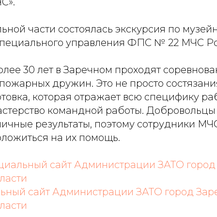
С».
ьной части состоялась экскурсия по музей
пециального управления ФПС № 22 МЧС Ро
олее 30 лет в Заречном проходят соревнов
пожарных дружин. Это не просто состязания
отовка, которая отражает всю специфику ра
астерство командной работы. Добровольцы
личные результаты, поэтому сотрудники МЧ
оложиться на их помощь.
иальный сайт Администрации ЗАТО город
ласти
ьный сайт Администрации ЗАТО город Зар
ласти