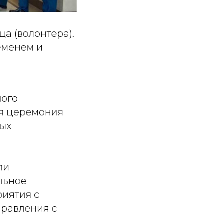
а (волонтера).
еменем и
ного
я церемония
ных
ли
льное
иятия с
правления с