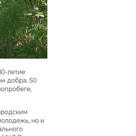
80-летие
м добра. 50
лопробеге,
городским
молодежь, но и
ального