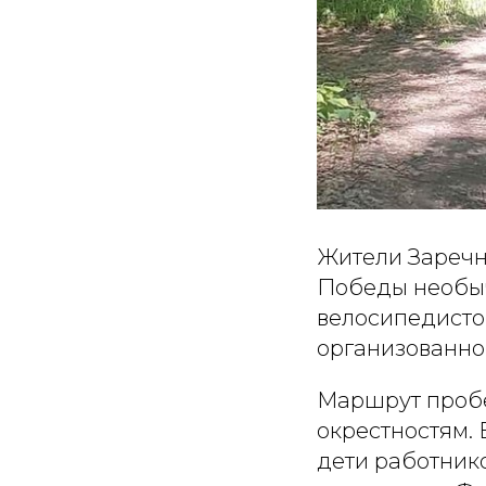
Жители Заречн
Победы необыч
велосипедисто
организованн
Маршрут пробе
окрестностям. 
дети работник