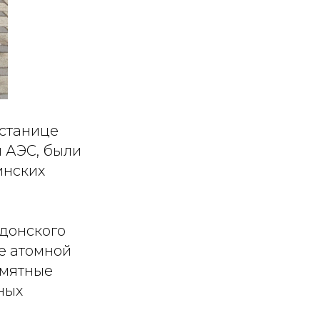
 станице
й АЭС, были
инских
донского
е атомной
амятные
ных