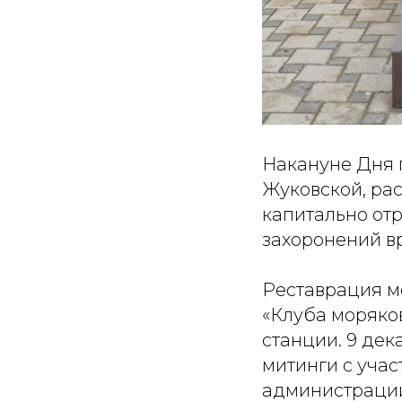
Накануне Дня 
Жуковской, ра
капитально от
захоронений в
Реставрация м
«Клуба моряко
станции. 9 де
митинги с уча
администраций