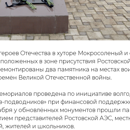
героев Отечества в хуторе Мокросоленый и
сположенных в зоне присутствия Ростовско
ремонтированы два памятника на местах во
ремён Великой Отечественной войны.
емориалов проведена по инициативе волго
в-подводников» при финансовой поддержк
кабря у обновлённых монументов прошли п
стием представителей Ростовской АЭС, мест
, жителей и школьников.