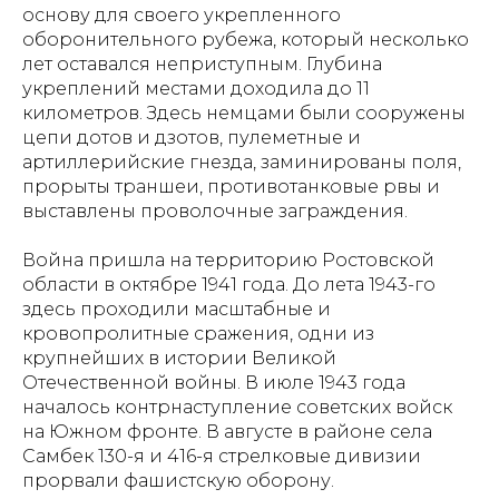
основу для своего укрепленного
оборонительного рубежа, который несколько
лет оставался неприступным. Глубина
укреплений местами доходила до 11
километров. Здесь немцами были сооружены
цепи дотов и дзотов, пулеметные и
артиллерийские гнезда, заминированы поля,
прорыты траншеи, противотанковые рвы и
выставлены проволочные заграждения.
Война пришла на территорию Ростовской
области в октябре 1941 года. До лета 1943-го
здесь проходили масштабные и
кровопролитные сражения, одни из
крупнейших в истории Великой
Отечественной войны. В июле 1943 года
началось контрнаступление советских войск
на Южном фронте. В августе в районе села
Самбек 130-я и 416-я стрелковые дивизии
прорвали фашистскую оборону.