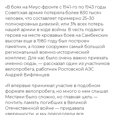
«В боях на Миус-фронте с 1941-го по 1943 годы
Советская армия потеряла более 830 тысяч
человек, что составляет примерно 25–30
полнокровных дивизий, или 3% всех потерь
нашей армии в ходе войны. В честь подвига
героев на месте кровавых боев на Самбекских
высотах еще в 1980 году был построен
памятник, а позже сооружен самый большой
региональный военно-исторический
комплекс. Для нас было очень важно приехать
именно сюда», — рассказал один из участников
велопробега, работник Ростовской АЭС
Андрей Вифлянцев.
«Я впервые принимал участие в подобном
формате велопробега, но много о нем слышал.
Местами было сложно, но главная цель —
почтить память погибших в Великой
Отечественной войне — придавала
уверенности, и мы преодолели все