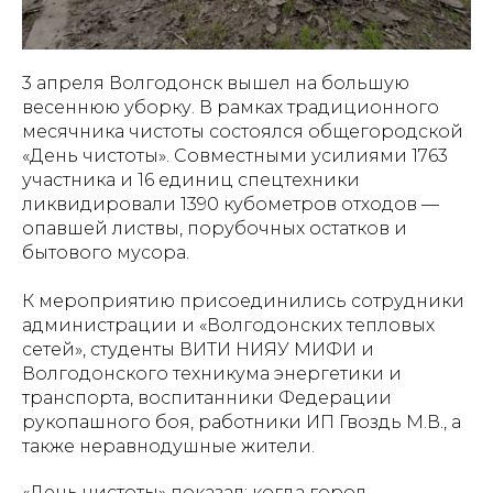
3 апреля Волгодонск вышел на большую
весеннюю уборку. В рамках традиционного
месячника чистоты состоялся общегородской
«День чистоты». Совместными усилиями 1763
участника и 16 единиц спецтехники
ликвидировали 1390 кубометров отходов —
опавшей листвы, порубочных остатков и
бытового мусора.
К мероприятию присоединились сотрудники
администрации и «Волгодонских тепловых
сетей», студенты ВИТИ НИЯУ МИФИ и
Волгодонского техникума энергетики и
транспорта, воспитанники Федерации
рукопашного боя, работники ИП Гвоздь М.В., а
также неравнодушные жители.
«День чистоты» показал: когда город