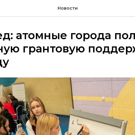
Новости
ед: атомные города по
ную грантовую поддер
ду