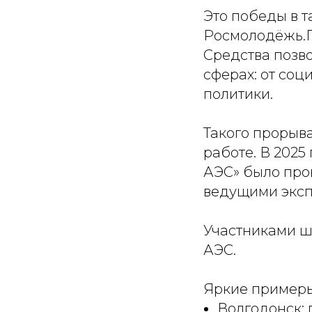
Это победы в т
Росмолодёжь.Г
Средства позв
сферах: от со
политики.
Такого прорыв
работе. В 2025
АЭС» было пров
ведущими эксп
Участниками ш
АЭС.
Яркие примеры
Волгодонск: 