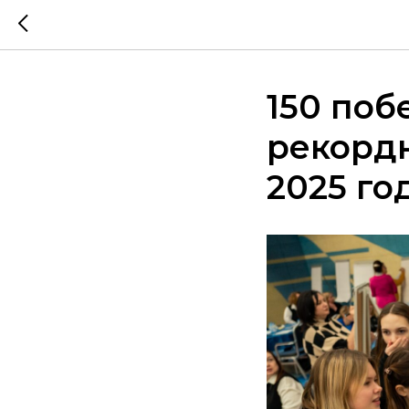
150 поб
рекорд
2025 го