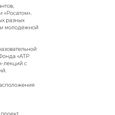
антов,
 «Росатом».
ых разных
и и молодёжной
разовательной
 Фонда «АТР
н-лекций с
ий.
расположения
 проект