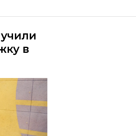
лучили
жку в