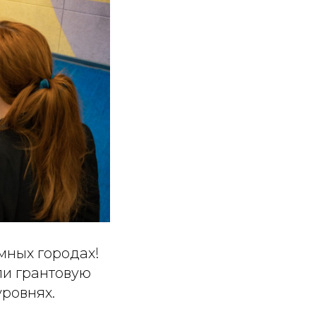
мных городах!
ли грантовую
ровнях.