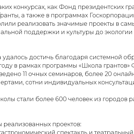
аких конкурсах, как Фонд президентских гр
ранты, а также в программах Госкорпорации
олили реализовать значимые проекты в сам
циальной поддержки и культуры до экологи
а удалось достичь благодаря системной об
 году в рамках программы «Школа грантов»
едено 11 очных семинаров, более 20 онлай
ертами, сотни индивидуальных консультац
колы стали более 600 человек из городов 
 реализованных проектов:
гастрономический спектакль и театральный