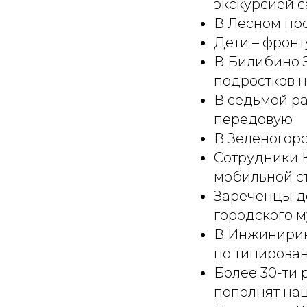
экскурсией 
В Лесном пр
Дети – фронт
В Билибино 
подростков 
В седьмой р
передовую
В Зеленогор
Сотрудники 
мобильной с
Зареченцы до
городского м
В Инжинирин
по типирова
Более 30-ти
пополнят нац