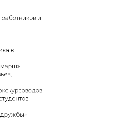
 работников и
ика в
й марш»
ьев,
экскурсоводов
студентов
е дружбы»