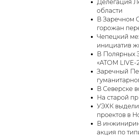
Делегация Ле
области
В Заречном 
горожан пере
Чепецкий ме
инициатив ж
В Полярных З
«ATOM LIVE-
Заречный Пе
гуманитарног
В Северске 
На старой пр
УЭХК выдели
проектов в Н
В инжинирин
акция по ти