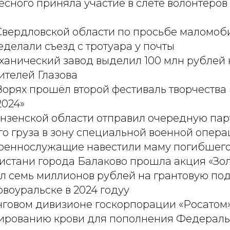
сного приняла участие в слёте волонтёров
Свердловской области по просьбе маломоб
делали съезд с тротуара у почты
ханический завод выделил 100 млн рублей
ителей Глазова
орях прошёл второй фестиваль творчества 
2024»
нзенской области отправил очередную па
о груза в зону специальной военной опер
военнослужащие навестили маму погибшего
истани города Балаково прошла акция «Зо
л семь миллионов рублей на грантовую по
овоуральске в 2024 годуу
говом дивизионе госкорпорации «Росатом
пированию крови для пополнения Федераль