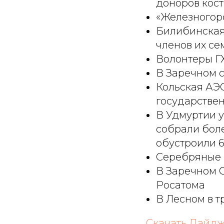
доноров кост
«Железногор
Билибинская
членов их се
Волонтеры ГХ
В Заречном 
Кольская АЭС
государстве
В Удмуртии 
собрали боле
обустроили 6
Серебряные 
В Заречном 
Росатома
В Лесном в т
Скачать Дайдж