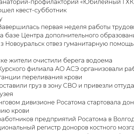
санаторий-профилакторий «Юбилейный ГХК
ошел квест-субботник
у
Завершилась первая неделя работы трудов
на базе Центра дополнительного образован
аз Новоуральск отвез гуманитарную помощь
ске жители очистили берега водоема
Курского филиала АО АСЭ организовали ра
танции переливания крови
ставили груз в зону СВО и привезли оттуд
узея
говом дивизионе Росатома стартовала дон
нию крови
 работников предприятий Росатома в Волго
иональный регистр доноров костного мозг