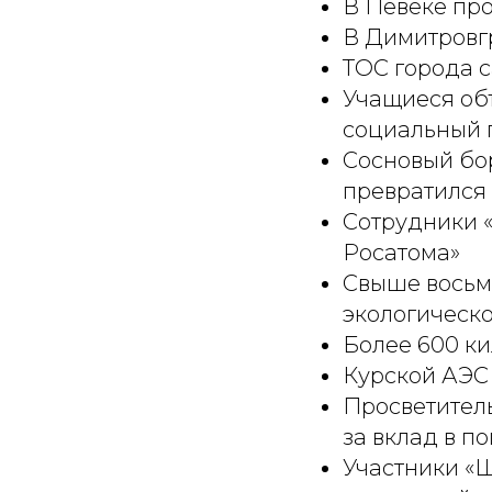
В Певеке пр
В Димитровгр
ТОС города с
Учащиеся об
социальный 
Сосновый бо
превратился
Сотрудники 
Росатома»
Свыше восьм
экологическ
Более 600 к
Курской АЭС 
Просветител
за вклад в п
Участники «Ш