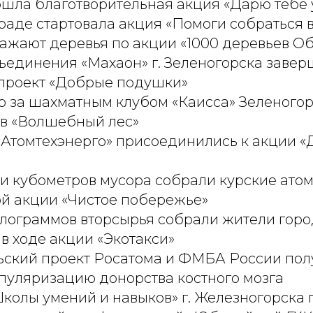
ошла благотворительная акция «Дарю тебе 
аде стартовала акция «Помоги собраться 
ажают деревья по акции «1000 деревьев О
ъединения «Махаон» г. Зеленогорска заве
проект «Добрые подушки»
р за шахматным клубом «Каисса» Зеленого
 в «Волшебный лес»
«Атомтехэнерго» присоединились к акции «
и кубометров мусора собрали курские атом
ой акции «Чистое побережье»
илограммов вторсырья собрали жители горо
в ходе акции «Экотакси»
ьский проект Росатома и ФМБА России по
опуляризацию донорства костного мозга
колы умений и навыков» г. Железногорска 