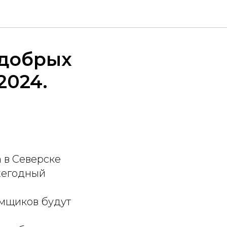
 добрых
2024.
 в Северске
жегодный
омщиков будут