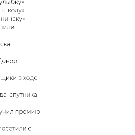
улыбку»
в школу»
бнинску»
ршили
рска
Донор
щики в ходе
да-спутника
лучил премию
посетили с