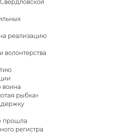
 Свердловской
ильных
 на реализацию
и волонтерства
ртию
ации
 воина
лотая рыбка»
ддержку
» прошла
ного регистра