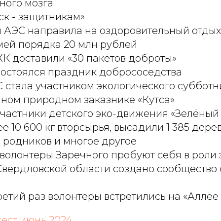
ного мозга
ск - защитникам»
 АЭС направила на оздоровительный отдых
мей порядка 20 млн рублей
К доставили «30 пакетов доброты»
состоялся праздник добрососедства
 стала участником экологического субботн
нном природном заказнике «Кутса»
участники детского эко-движения «Зелёны
е 10 600 кг вторсырья, высадили 1 385 дерев
 родников и многое другое
волонтеры Заречного пробуют себя в роли 
Свердловской области создано сообщество 
ретий раз волонтеры встретились на «Алле
ест июнь 2024