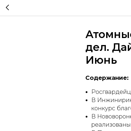
Атомные
дел. Да
Июнь
Содержание:
Росгвардейц
В Инжинирин
конкурс благ
В Нововорон
реализованы 