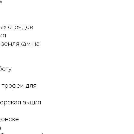
»
ых отрядов
ия
 землякам на
боту
а трофеи для
орская акция
донске
а