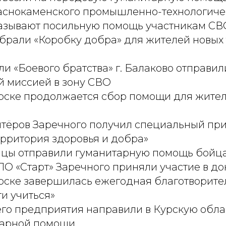
аснокаменского промышленно-технологиче
азывают посильную помощь участникам СВ
брали «Коробку добра» для жителей новых
и «Боевого братства» г. Балаково отправил
й миссией в зону СВО
рске продолжается сбор помощи для жите
нтёров Заречного получил специальный пр
ерритория здоровья и добра»
цы отправили гуманитарную помощь бойц
О «Старт» Заречного приняли участие в д
рске завершилась ежегодная благотворите
и учиться»
его предприятия направили в Курскую обла
тарной помощи