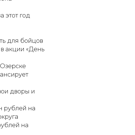
а этот год
ть для бойцов
 в акции «День
 Озерске
нансирует
вои дворы и
н рублей на
округа
рублей на