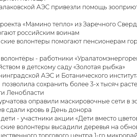
алаковской АЭС привезли помощь зооприют
роекта «Мамино тепло» из Заречного Свер
огают российским воинам
ские волонтеры помогают пенсионерам гор
 волонтёры - работники «Уралатомэнергоре
йством в детскому саду «Золотая рыбка»
инградской АЭС и Ботанического институт
 позволила сохранить более 3-х тысяч раст
ги Ленобласти
урчатова оправили маскировочные сети в з
в сдали кровь в День донора
дети - участники акции «Дети вместо цвето
ские волонтеры высадили деревья на обн
ественного торгового центра 1-го микрора