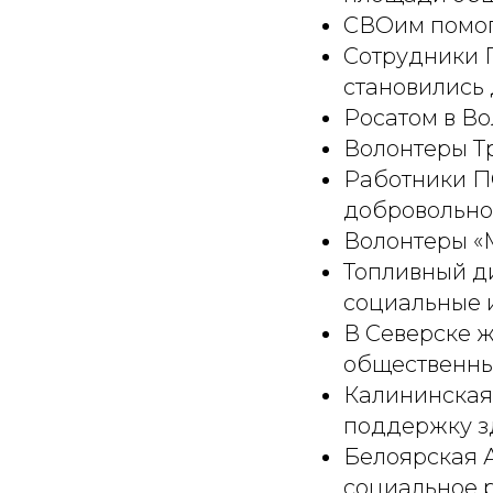
СВОим помог
Сотрудники П
становились 
Росатом в В
Волонтеры Т
Работники ПО
добровольно
Волонтеры «
Топливный д
социальные 
В Северске ж
общественны
Калининская 
поддержку з
Белоярская А
социальное р