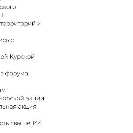
ского
О
 территорий и
ись с
лей Курской
из форума
ам
онорской акции
льная акция
сть свыше 144