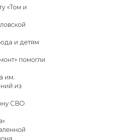
у «Том и
дловской
ода и детям
монт» помогли
а им.
ений из
ону СВО
в»
овленной
йона