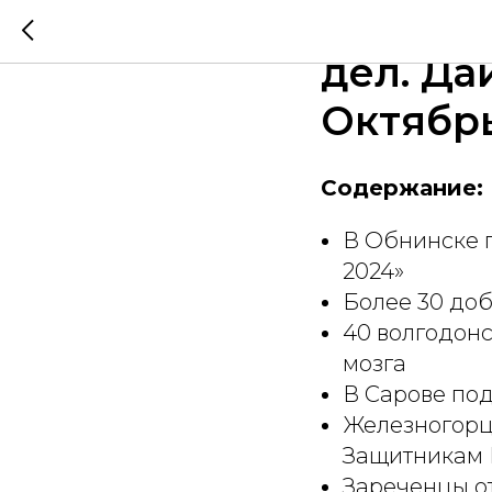
Атомные
дел. Да
Октябр
Содержание:
В Обнинске п
2024»
Более 30 до
40 волгодон
мозга
В Сарове по
Железногорц
Защитникам 
Зареченцы о