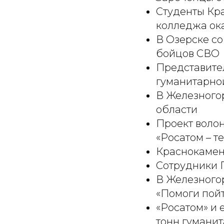
Студенты Кр
колледжа ок
В Озерске со
бойцов СВО
Представител
гуманитарно
В Железного
области
Проект воло
«Росатом – т
Краснокамен
Сотрудники П
В Железного
«Помоги пойт
«Росатом» и 
тонн гумани