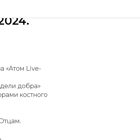
 добрых
2024.
 «Aтом Live-
едели добра»
орами костного
Отцам.
ь