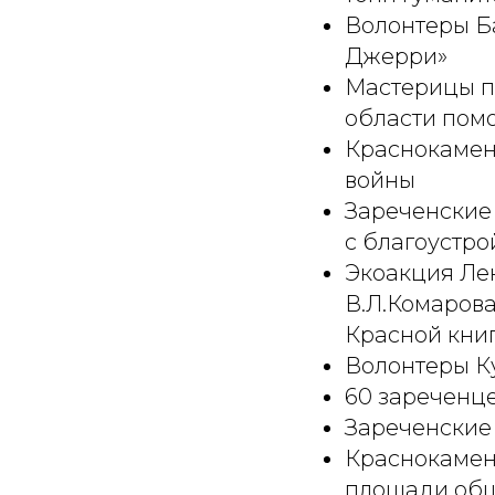
Волонтеры Б
Джерри»
Мастерицы п
области пом
Краснокамен
войны
Зареченские
с благоустро
Экоакция Лен
В.Л.Комарова
Красной кни
Волонтеры К
60 зареченце
Зареченские 
Краснокамен
площади общ