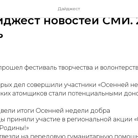
 города - территория
Дайджест
йджест новостей СМИ. 
ь
рошел фестиваль творчества и волонтерства
брых дел совершили участники «Осенней н
ских атомщиков стали потенциальными дон
двели итоги Осенней недели добра
ы приняли участие в региональной акции «
Родины!»
твезли на передовую гуманитарную помощ