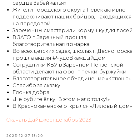
сердце Забайкалья»
Жители городского округа Певек активно
поддерживают наших бойцов, находящихся
на передовой
Зареченцы смастерили кормушку для лосей
В ЗАТО г. Заречный прошла
благотворительная ярмарка
Во всех детских садах, школах г. Десногорска
прошла акция #ЧудоВкаждыйДом
Сотрудники КБУ в Заречном Пензенской
области делают на фронт печки-буржуйки
Благотворительное объединение «Катюша»
Спасибо за сказку!
Елочка добра
«Не рубите ёлку! В этом мало толку!»
В Краснокаменске открылся «Лиловый дом»
Скачать Дайджест декабрь 2023
2023-12-27 18:20