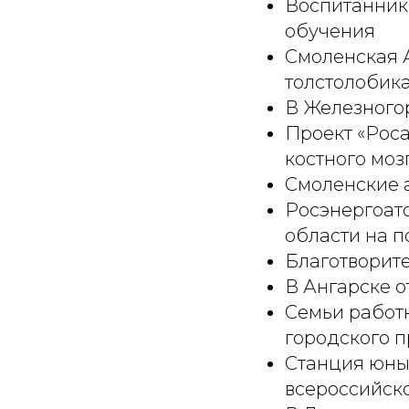
Воспитанники
обучения
Смоленская А
толстолобик
В Железногор
Проект «Рос
костного моз
Смоленские 
Росэнергоат
области на п
Благотворит
В Ангарске о
Семьи работ
городского 
Станция юных
всероссийско