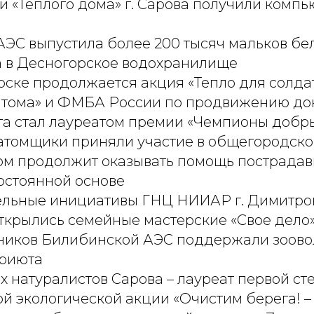
 «Теплого дома» г. Сарова получили компь
ЭС выпустила более 200 тысяч мальков бе
а в Десногорское водохранилище
ске продолжается акция «Тепло для солда
атома» и ФМБА России по продвижению до
га стал лауреатом премии «Чемпионы добр
атомщики приняли участие в общегородско
ом продолжит оказывать помощь пострадав
остоянной основе
ельные инициативы ГНЦ НИИАР г. Димитро
ткрылись семейные мастерские «Свое дело
ников Билибинской АЭС поддержали зоово
приюта
 натуралистов Сарова – лауреат первой ст
й экологической акции «Очистим берега! –