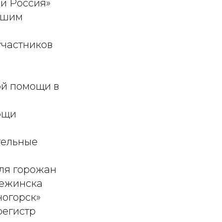
ми Россия»
ьшим
участников
ой помощи в
ощи
тельные
ля горожан
нежинска
ногорск»
регистр