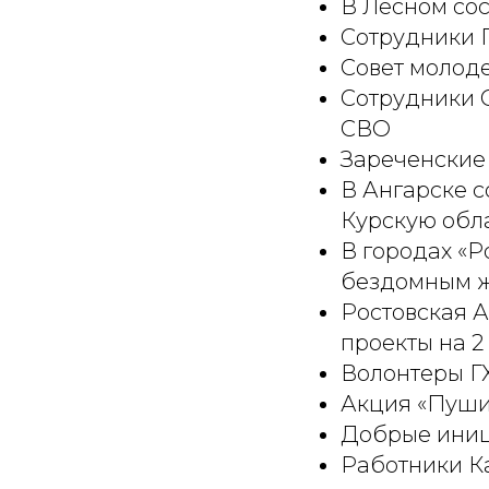
В Лесном сос
Сотрудники 
Совет молод
Сотрудники 
СВО
Зареченские
В Ангарске 
Курскую обл
В городах «Р
бездомным ж
Ростовская 
проекты на 2
Волонтеры Г
Акция «Пуши
Добрые иниц
Работники К