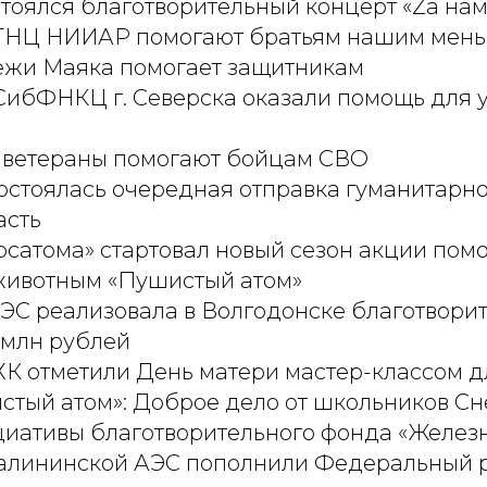
тоялся благотворительный концерт «Zа на
ГНЦ НИИАР помогают братьям нашим мен
ежи Маяка помогает защитникам
СибФНКЦ г. Северска оказали помощь для 
 ветераны помогают бойцам СВО
состоялась очередная отправка гуманитарн
асть
осатома» стартовал новый сезон акции пом
ивотным «Пушистый атом»
АЭС реализовала в Волгодонске благотвори
 млн рублей
ХК отметили День матери мастер-классом д
стый атом»: Доброе дело от школьников С
иативы благотворительного фонда «Желез
алининской АЭС пополнили Федеральный 