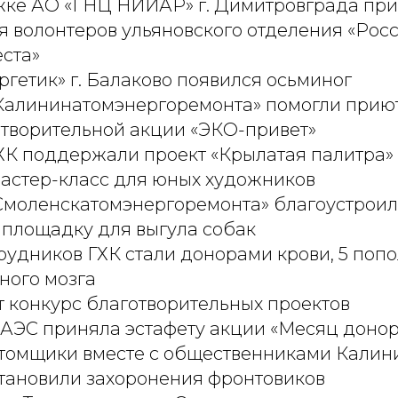
ке АО «ГНЦ НИИАР» г. Димитровграда пр
 волонтеров ульяновского отделения «Рос
ста»
ргетик» г. Балаково появился осьминог
Калининатомэнергоремонта» помогли приют
отворительной акции «ЭКО-привет»
ХК поддержали проект «Крылатая палитра»
мастер-класс для юных художников
Смоленскатомэнергоремонта» благоустроил
 площадку для выгула собак
рудников ГХК стали донорами крови, 5 поп
ного мозга
 конкурс благотворительных проектов
 АЭС приняла эстафету акции «Месяц донор
томщики вместе с общественниками Калин
становили захоронения фронтовиков