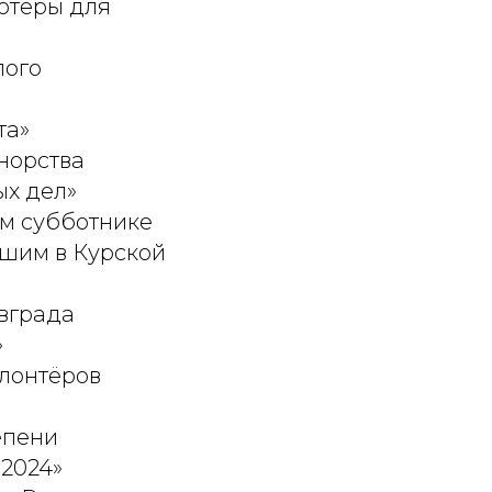
ютеры для
лого
та»
норства
ых дел»
м субботнике
шим в Курской
вграда
»
лонтёров
епени
 2024»