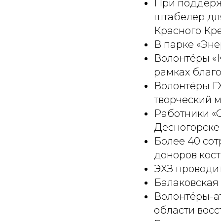
При поддерж
штабелер для
Красного Кре
В парке «Эне
Волонтёры «
рамках благ
Волонтёры Г
творческий 
Работники «
Десногорске
Более 40 сот
доноров кост
ЭХЗ проводит
Балаковская
Волонтёры-а
области вос