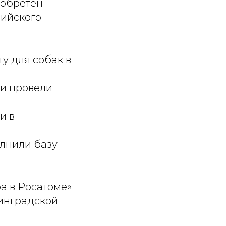
иобретен
сийского
у для собак в
 и провели
и в
олнили базу
а в Росатоме»
инградской