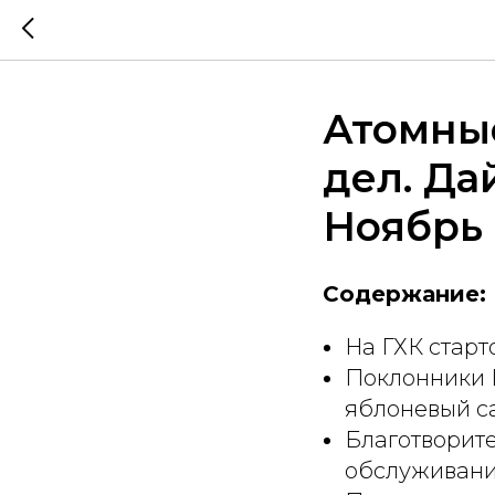
Атомные
дел. Да
Ноябрь
Содержание:
На ГХК стар
Поклонники 
яблоневый с
Благотворит
обслуживани