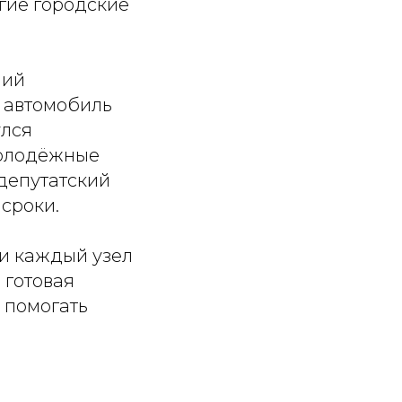
гие городские
ний
 автомобиль
улся
молодёжные
депутатский
сроки.
и каждый узел
 готовая
 помогать