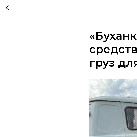
«Буханк
средств
груз дл