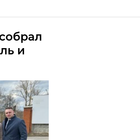
 собрал
ль и