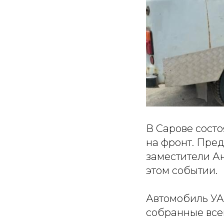
В Сарове сост
на фронт. Пре
заместители А
этом событии.
Автомобиль УАЗ
собранные все