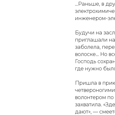
…Раньше, в дру
электрохимиче
инженером-эле
Будучи на зас
приглашали на 
заболела, пер
волоске… Но вс
Господь сохран
где нужно был
Пришла в прию
четвероногими 
волонтером по 
захватила. «Зд
дают», — смее