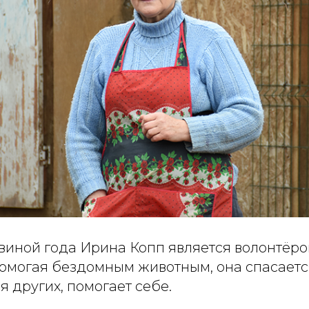
овиной года Ирина Копп является волонтёр
помогая бездомным животным, она спасаетс
я других, помогает себе.