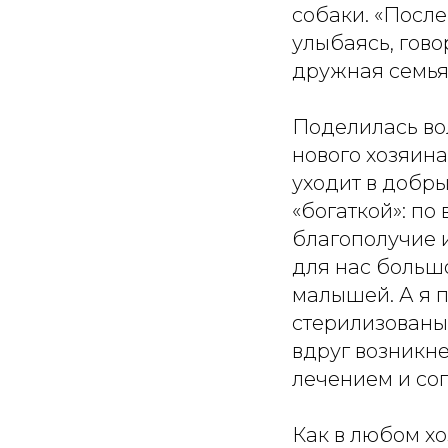
собаки. «После
улыбаясь, гово
дружная семья
Поделилась во
нового хозяин
уходит в добр
«богаткой»: по
благополучие и
для нас больш
малышей. А я п
стерилизованы,
вдруг возникн
лечением и со
Как в любом хо