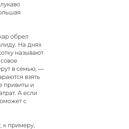
 лукаво
большая
кар обрел
лиду. На днях
сотку называют
нсовое
рут в семью, —
араются взять
е привиты и
атрат. А если
поможет с
, к примеру,