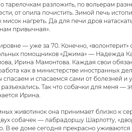
по тарелочкам разложить, по вольерам разне
сти, от опила почистить. Зимой печь истопи
 мисок нагреть. Да для печи дров натаскат
нам привычная».
овне — уже за 70. Конечно, «волонтерит» 
льных помощников «Джима» — Надежда Ка
ова, Ирина Мамонтова. Каждая свои обязан
работа как в министерстве иностранных дел
 спасаем и спасаемся сами от болезней и 
 разъехались. Так что собачки для меня — эт
нается Ирина.
ных животинок она принимает близко к сер
двух собачек — лабрадоршу Шарлотту, «дв
ю. В ее доме сегодня прекрасно уживаются 