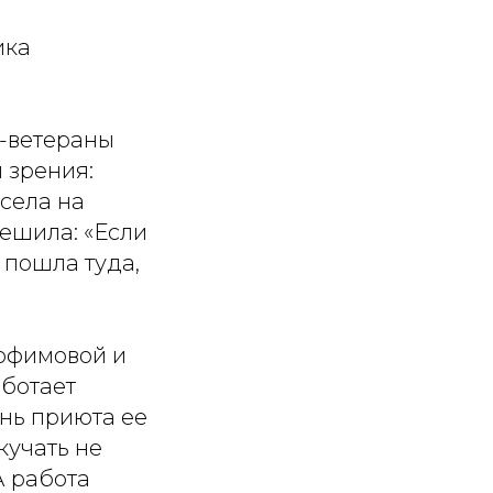
ика
и-ветераны
 зрения:
села на
решила: «Если
я пошла туда,
рофимовой и
аботает
знь приюта ее
кучать не
А работа