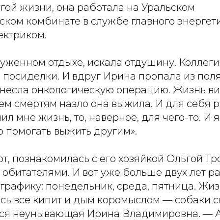
гой жизни, она работала на Уральском
ском комбинате в службе главного энергет
ктриком.
луженном отдыхе, искала отдушину. Коллег
посиделки. И вдруг Ирина пропала из поля
енесла онкологическую операцию. Жизнь ви
ем смертям назло она выжила. И для себя 
ил мне жизнь, то, наверное, для чего-то. И 
о помогать выжить другим».
т, познакомилась с его хозяйкой Ольгой Т
обитателями. И вот уже больше двух лет р
графику: понедельник, среда, пятница. Жи
есь все кипит и дым коромыслом — собаки с
тся неунывающая Ирина Владимировна. — 