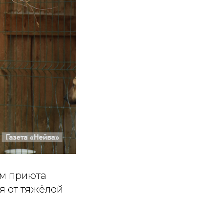
ом приюта
я от тяжёлой