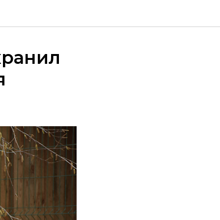
хранил
я