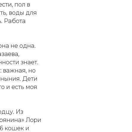
сти, пол в
ть, воды для
ь. Работа
она не одна.
заева,
ности знает.
: важная, но
уныния. Дети
о и есть моя
дцу. Из
орянина» Лори
6 кошек и