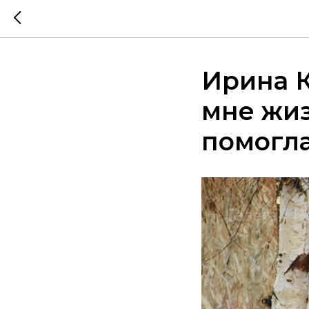
Ирина К
мне жиз
помогл