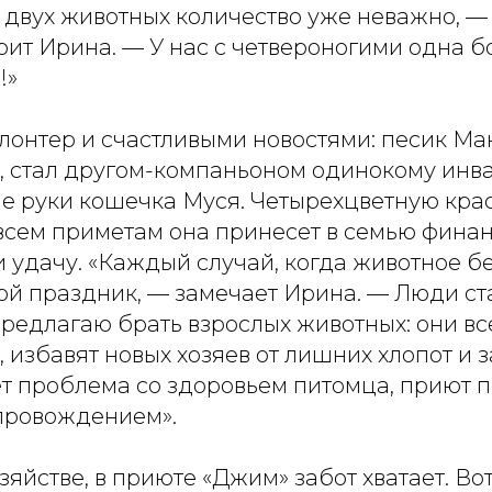
 двух животных количество уже неважно, —
рит Ирина. — У нас с четвероногими одна 
!»
лонтер и счастливыми новостями: песик Ма
а, стал другом-компаньоном одинокому инва
ые руки кошечка Муся. Четырехцветную кра
 всем приметам она принесет в семью фина
 удачу. «Каждый случай, когда животное бе
ой праздник, — замечает Ирина. — Люди ст
редлагаю брать взрослых животных: они вс
 избавят новых хозяев от лишних хлопот и з
ет проблема со здоровьем питомца, приют 
провождением».
зяйстве, в приюте «Джим» забот хватает. Вот