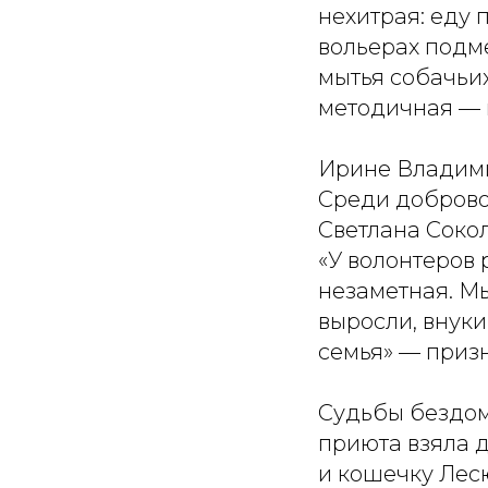
нехитрая: еду 
вольерах подме
мытья собачьих
методичная — 
Ирине Владимир
Среди доброво
Светлана Сокол
«У волонтеров 
незаметная. Мы
выросли, внуки
семья» — приз
Судьбы бездом
приюта взяла 
и кошечку Лес