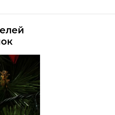
телей
нок