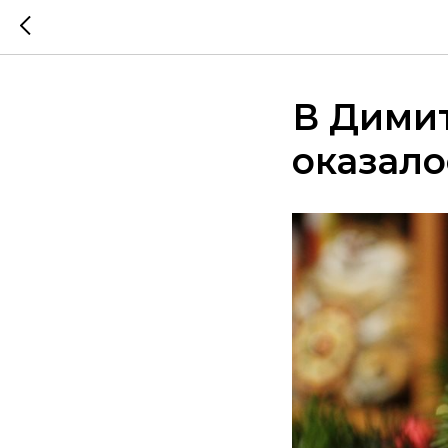
В Дими
оказало