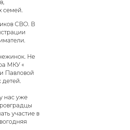
в,
 семей.
ников СВО. В
истрации
иматели.
снежинок. Не
ра МКУ «
ьи Павловой
 детей.
у нас уже
тровградцы
ать участие в
овогодняя