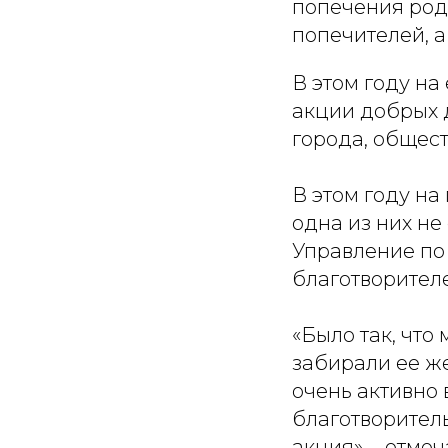
попечения род
попечителей, 
В этом году на
акции добрых 
города, общес
В этом году на
одна из них не
Управление по
благотворителе
«Было так, что
забирали ее ж
очень активно 
благотворител
акция», - отме