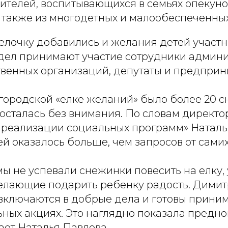
ителей, воспитывающихся в семьях опекуно
а также из многодетных и малообеспеченных
 елочку добавились и желания детей участ
дел принимают участие сотрудники админ
твенных организаций, депутаты и предприн
 городской «елке желаний» было более 20 
 осталась без внимания. По словам директо
 реализации социальных программ» Натал
й оказалось больше, чем запросов от самих
 мы не успевали снежинки повесить на елку, 
елающие подарить ребенку радость. Дими
включаются в добрые дела и готовы приним
ьных акциях. Это наглядно показала предн
чает Наталья Павлова.