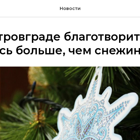
Новости
тровграде благотвори
сь больше, чем снежи