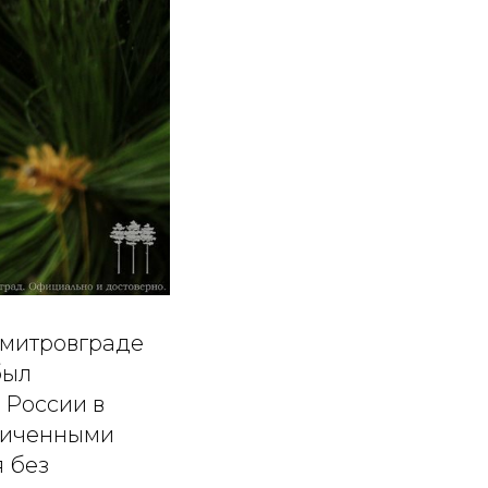
имитровграде
был
 России в
аниченными
я без