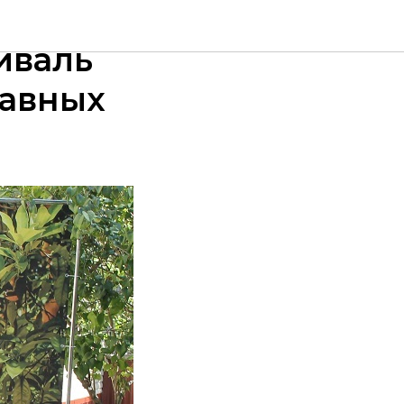
иваль
равных