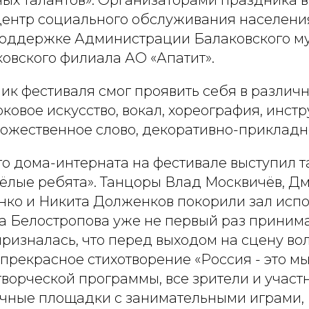
ных талантов». Организаторами праздника 
ентр социального обслуживания населени
поддержке Администрации Балаковского м
овского филиала АО «Апатит».
ик фестиваля смог проявить себя в различ
рковое искусство, вокал, хореография, инст
дожественное слово, декоративно-прикладн
го дома-интерната на фестивале выступил 
сёлые ребята». Танцоры Влад Москвичёв, Дм
нко и Никита Долженков покорили зал исп
а Белостропова уже не первый раз принима
призналась, что перед выходом на сцену во
прекрасное стихотворение «Россия - это м
ворческой программы, все зрители и участ
ичные площадки с занимательными играми,