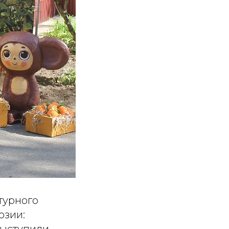
ьтурного
юзии: