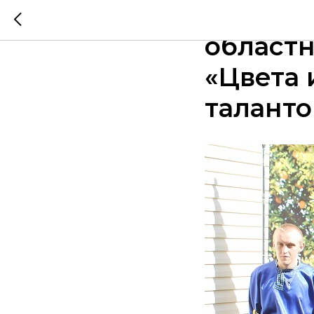
В город
област
«Цвета 
таланто