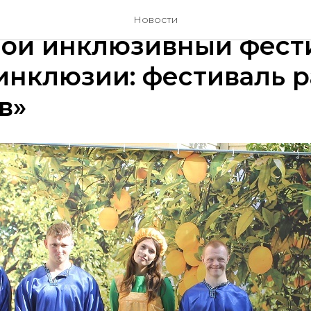
е Балаково состоялся
Новости
ной инклюзивный фест
инклюзии: фестиваль 
в»