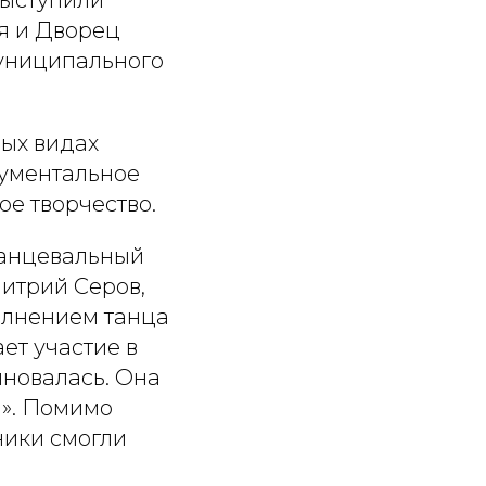
выступили
я и Дворец
униципального
ных видах
рументальное
ое творчество.
танцевальный
итрий Серов,
олнением танца
ет участие в
лновалась. Она
ы». Помимо
ники смогли