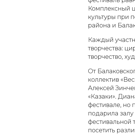
фестиваль рав
Комплексный ц
культуры при 
района и Балак
Каждый участн
творчества: ци
творчество, ху
От Балаковско
коллектив «Ве
Алексей Зинче
«Казаки». Диан
фестивале, но 
подарила залу 
фестивальной т
посетить разл