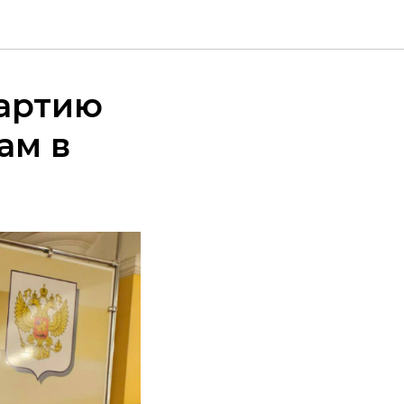
партию
ам в