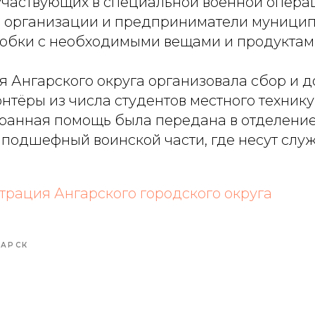
 участвующих в специальной военной опера
 организации и предприниматели муницип
робки с необходимыми вещами и продуктам
 Ангарского округа организовала сбор и д
онтёры из числа студентов местного техник
бранная помощь была передана в отделени
 подшефный воинской части, где несут слу
рация Ангарского городского округа
ГАРСК