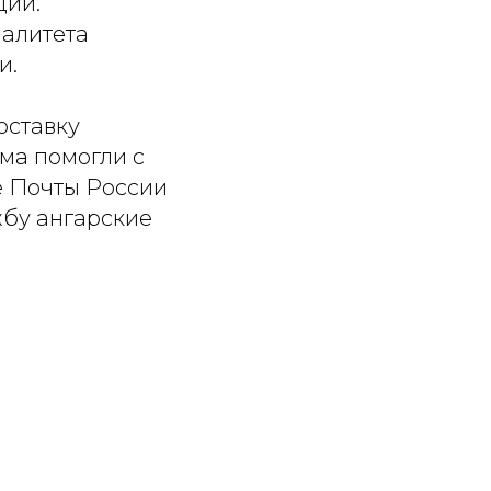
ции.
алитета
и.
оставку
ума помогли с
е Почты России
жбу ангарские