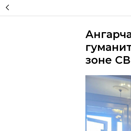
Ангарч
гумани
зоне С