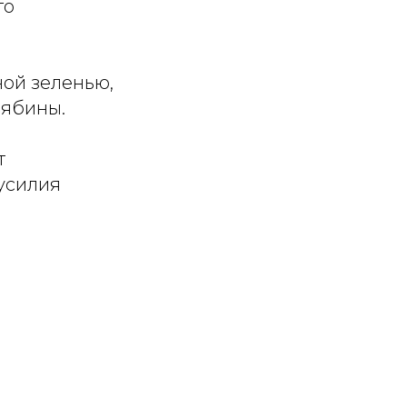
го
ой зеленью,
рябины.
т
усилия