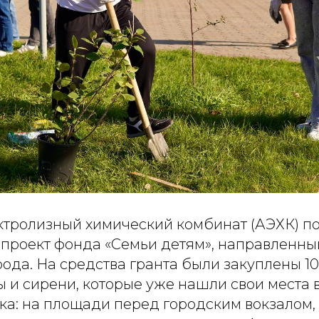
ктролизный химический комбинат (АЭХК) 
 проект фонда «Семьи детям», направленны
ода. На средства гранта были закуплены 1
 и сирени, которые уже нашли свои места 
ка: на площади перед городским вокзалом,