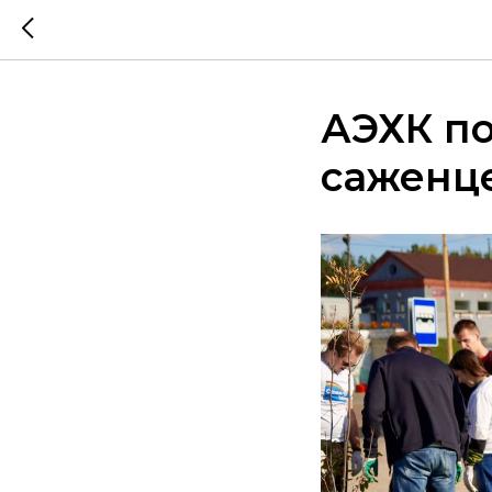
АЭХК по
саженце