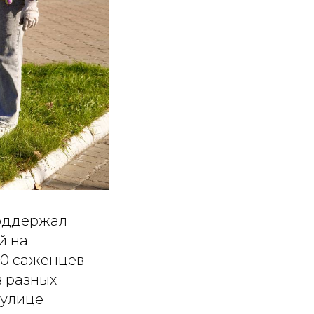
поддержал
й на
00 саженцев
в разных
 улице