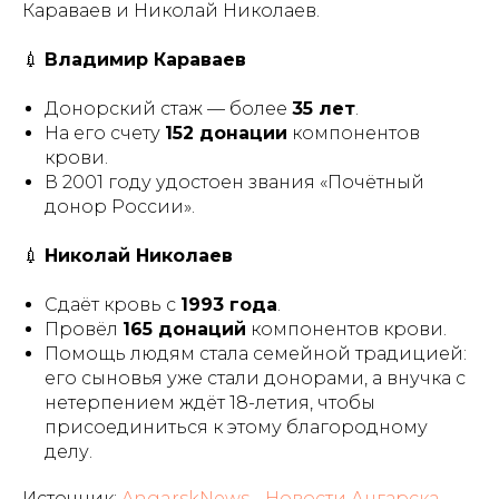
Караваев и Николай Николаев.
💉
Владимир Караваев
Донорский стаж — более
35 лет
.
На его счету
152 донации
компонентов
крови.
В 2001 году удостоен звания «Почётный
донор России».
💉
Николай Николаев
Сдаёт кровь с
1993 года
.
Провёл
165 донаций
компонентов крови.
Помощь людям стала семейной традицией:
его сыновья уже стали донорами, а внучка с
нетерпением ждёт 18-летия, чтобы
присоединиться к этому благородному
делу.
Источник:
AngarskNews - Новости Ангарска