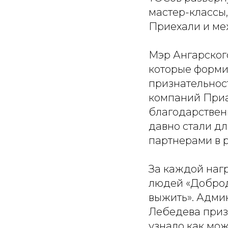
мастер-классы
Приехали и ме
Мэр Ангарског
которые форми
признательнос
компаний Приа
благодарстве
давно стали д
партнерами в 
За каждой наг
людей «Доброд
выжить». Адми
Лебедева приз
узнало как мо