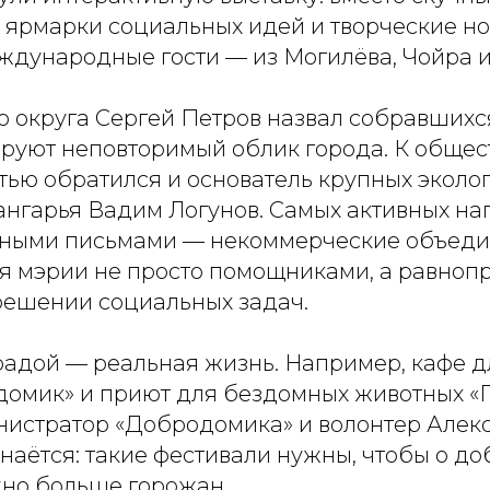
, ярмарки социальных идей и творческие н
ждународные гости — из Могилёва, Чойра и
о округа Сергей Петров назвал собравшихс
руют неповторимый облик города. К общес
тью обратился и основатель крупных эколо
нгарья Вадим Логунов. Самых активных на
нными письмами — некоммерческие объеди
ля мэрии не просто помощниками, а равно
решении социальных задач.
радой — реальная жизнь. Например, кафе 
омик» и приют для бездомных животных «
нистратор «Добродомика» и волонтер Алек
наётся: такие фестивали нужны, чтобы о до
жно больше горожан.