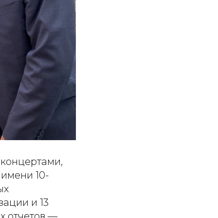
 концертами,
 имени 10-
ых
зации и 13
х отчетов —